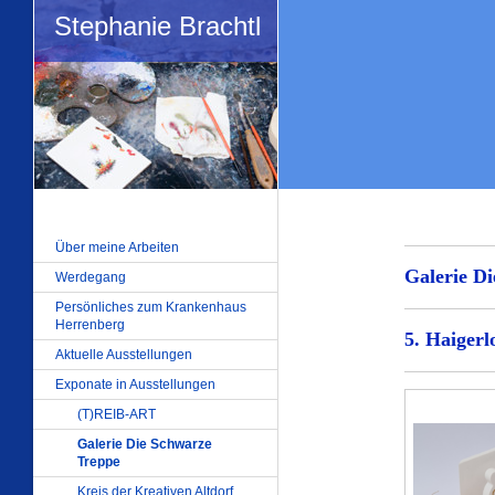
Stephanie Brachtl
Über meine Arbeiten
Galerie D
Werdegang
Persönliches zum Krankenhaus
Herrenberg
5. Haigerl
Aktuelle Ausstellungen
Exponate in Ausstellungen
(T)REIB-ART
Galerie Die Schwarze
Treppe
Kreis der Kreativen Altdorf